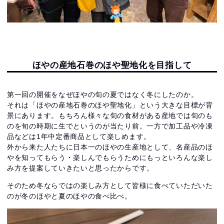
ほやの産地石巻のほや聖地化を目指して
第一回の開催をなぜほやの旬の夏ではなく冬にしたのか。
それは「ほやの産地石巻のほや聖地化」という大きな目標が背
景にあります。もちろん様々な旬の食材がある産地では旬のも
のを旬の時期に生でというのが当たり前。一方で加工品や冷凍
品などは1年中定番商品として楽しめます。
外から来た人たちに日本一のほやの生産地として、名産品のほ
やを知ってもらう・楽しんでもらうためにもっといろんな楽し
み方を提案していきたいと思ったからです。
そのため冬ならではの楽しみ方として皆様に食べていただいた
のが冬のほやと夏のほやの食べ比べ。