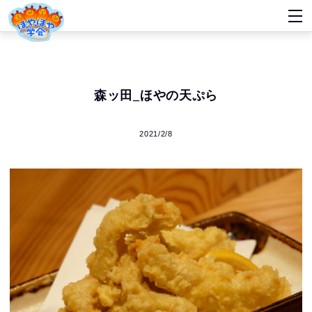
森ッ田_ほやの天ぷら
2021/2/8