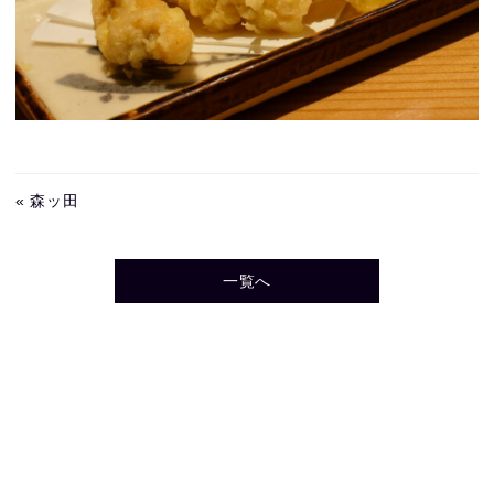
« 森ッ田
一覧へ