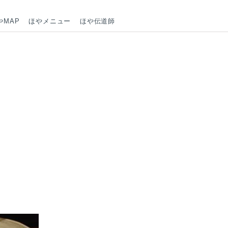
やMAP
ほやメニュー
ほや伝道師