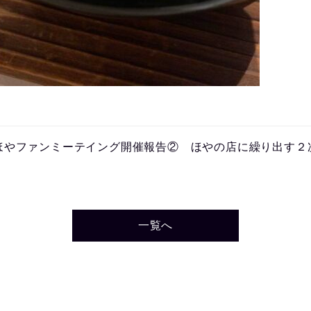
回ほやファンミーテイング開催報告② ほやの店に繰り出す２
一覧へ