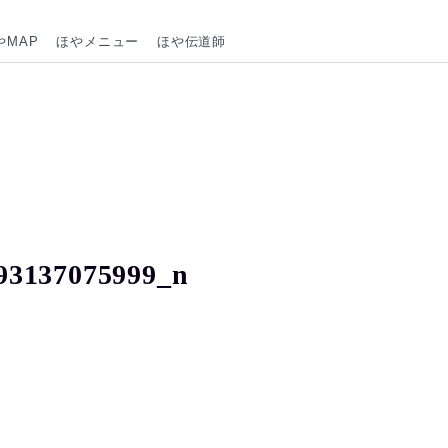
やMAP
ほやメニュー
ほや伝道師
93137075999_n