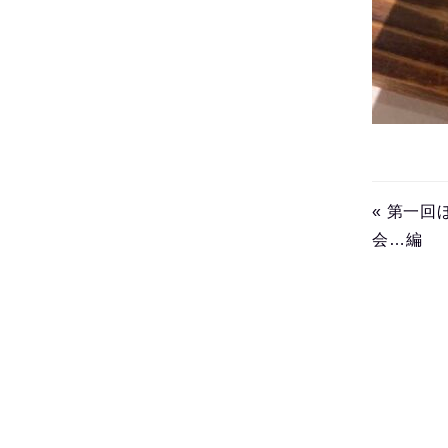
« 第一
会…編